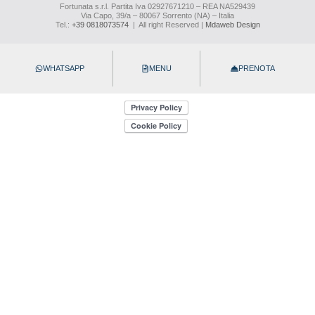
Fortunata s.r.l. Partita Iva 02927671210 – REA NA529439
Via Capo, 39/a – 80067 Sorrento (NA) – Italia
Tel.:
+39 0818073574
| All right Reserved |
Mdaweb Design
WHATSAPP
MENU
PRENOTA